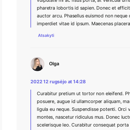
vulputate mi ac risus porta, at vehicula urn
pharetra lobortis id sapien. Donec et efficitu
auctor arcu. Phasellus euismod non neque qu
imperdiet vitae id ipsum. Maecenas placerat
Atsakyti
Olga
2022 12 rugsėjo at 14:28
Curabitur pretium ut tortor non eleifend. 
posuere, augue id ullamcorper aliquam, mass
ligula eu neque. Suspendisse potenti. Orci 
montes, nascetur ridiculus mus. Donec luc
scelerisque leo. Curabitur consequat porta 