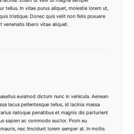
a lacinia. Etiam ut velit ut magna semper
r tellus. In vitae purus aliquet, molestie lorem ut,
is tristique. Donec quis velit non felis posuere
 venenatis libero vitae aliquet.
Phasellus euismod dictum nunc in vehicula. Aenean
a lacus pellentesque tellus, id lacinia massa
varius natoque penatibus et magnis dis parturient
tus sapien ac commodo auctor. Proin eu
mauris, nec tincidunt lorem semper at. In mollis