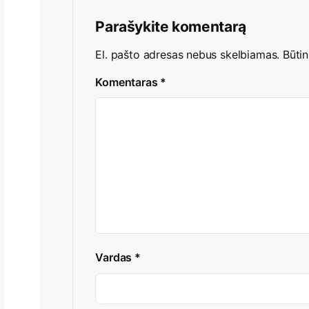
Parašykite komentarą
El. pašto adresas nebus skelbiamas.
Būtin
Komentaras
*
Vardas
*