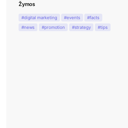
Žymos
digital marketing
events
facts
news
promotion
strategy
tips