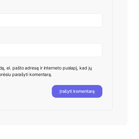
ą, el. pašto adresą ir interneto puslapį, kad jų
 norėsiu parašyti komentarą.