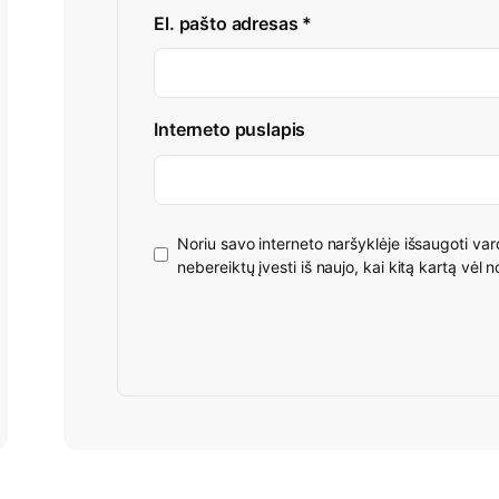
El. pašto adresas
*
Interneto puslapis
Noriu savo interneto naršyklėje išsaugoti vard
nebereiktų įvesti iš naujo, kai kitą kartą vėl