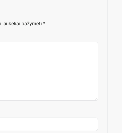
i laukeliai pažymėti
*