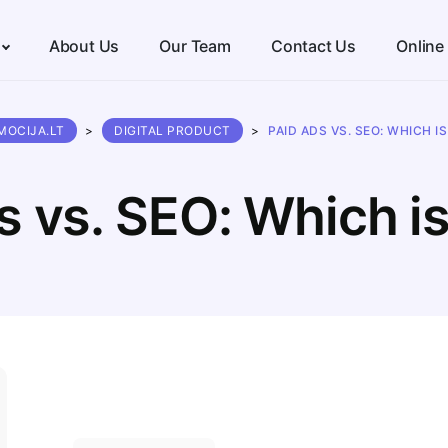
About Us
Our Team
Contact Us
Online
MOCIJA.LT
>
DIGITAL PRODUCT
>
PAID ADS VS. SEO: WHICH I
s vs. SEO: Which is