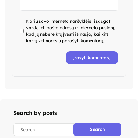
Noriu savo interneto naršyklėje išsaugoti
vardą, el. pašto adresą ir interneto puslapį,
kad jų nebereiktų įvesti iš naujo, kai kitą
kartą vėl norėsiu parašyti komentarą.
Search by posts