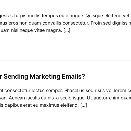
estas turpis mollis tempus eu a augue. Quisque eleifend vel 
ximus eros non quam convallis consectetur. Proin sed dignissi
iquam nisl neque vitae magna. […]
or Sending Marketing Emails?
vel consectetur lectus semper. Phasellus sed risus vel lorem 
 Aenean iaculis eu nisi a scelerisque. Ut auctor enim quam, v
ris dapibus erat eu maximus eleifend. […]