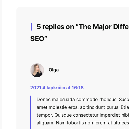
5 replies on “The Major Dif
SEO”
Olga
2021 4 lapkričio at 16:18
Donec malesuada commodo rhoncus. Suspend
amet molestie eros, ac tincidunt purus. Etia
tempor. Quisque consectetur imperdiet nibh
aliquam. Nam lobortis non lorem at ultrice