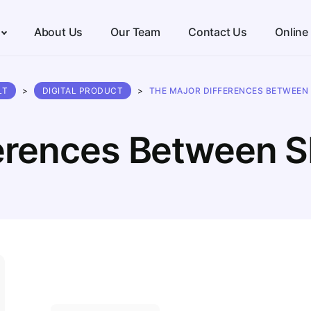
About Us
Our Team
Contact Us
Online
LT
>
DIGITAL PRODUCT
>
THE MAJOR DIFFERENCES BETWEEN 
ferences Between S