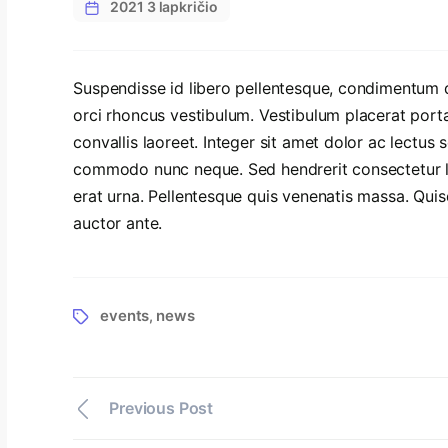
2021 3 lapkričio
Suspendisse id libero pellentesque, condimentum du
orci rhoncus vestibulum. Vestibulum placerat porta
convallis laoreet. Integer sit amet dolor ac lectus s
commodo nunc neque. Sed hendrerit consectetur l
erat urna. Pellentesque quis venenatis massa. Quisq
auctor ante.
events
news
,
Previous Post