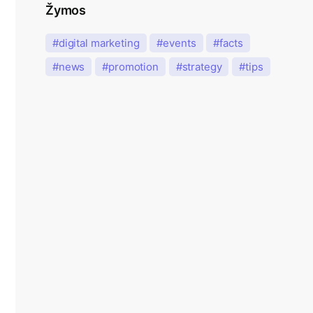
Žymos
digital marketing
events
facts
news
promotion
strategy
tips