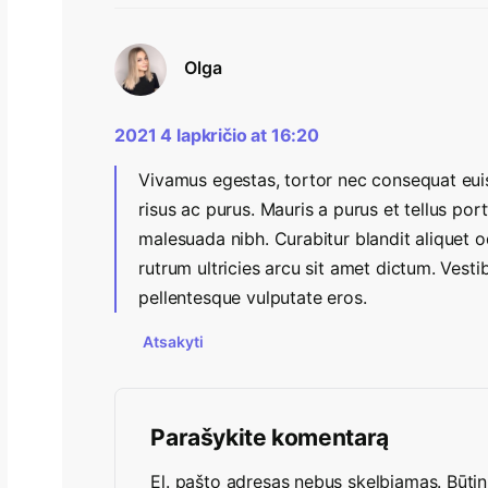
Olga
2021 4 lapkričio at 16:20
Vivamus egestas, tortor nec consequat eui
risus ac purus. Mauris a purus et tellus por
malesuada nibh. Curabitur blandit aliquet o
rutrum ultricies arcu sit amet dictum. Vest
pellentesque vulputate eros.
Atsakyti
Parašykite komentarą
El. pašto adresas nebus skelbiamas.
Būtin