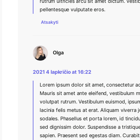
rutrum ultricies arcu sit amet dictum. Vest
pellentesque vulputate eros.
Atsakyti
Olga
2021 4 lapkričio at 16:22
Lorem ipsum dolor sit amet, consectetur adi
Mauris sit amet ante eleifend, vestibulum m
volutpat rutrum. Vestibulum euismod, ipsum
lacinia felis metus at erat. Aliquam viverr
sodales. Phasellus et porta lorem, id tincid
sed dignissim dolor. Suspendisse a tristique
sapien. Praesent sed egestas diam. Curabitur