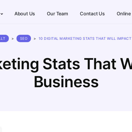
About Us
Our Team
Contact Us
Online
.LT
>
SEO
>
10 DIGITAL MARKETING STATS THAT WILL IMPAC
keting Stats That W
Business