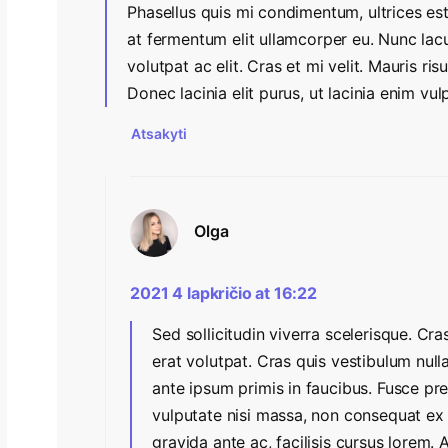
Phasellus quis mi condimentum, ultrices es
at fermentum elit ullamcorper eu. Nunc la
volutpat ac elit. Cras et mi velit. Mauris ri
Donec lacinia elit purus, ut lacinia enim vul
Atsakyti
Olga
2021 4 lapkričio at 16:22
Sed sollicitudin viverra scelerisque. Cras
erat volutpat. Cras quis vestibulum null
ante ipsum primis in faucibus. Fusce pre
vulputate nisi massa, non consequat ex 
gravida ante ac, facilisis cursus lorem