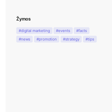
Žymos
digital marketing
events
facts
news
promotion
strategy
tips