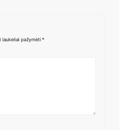
i laukeliai pažymėti
*