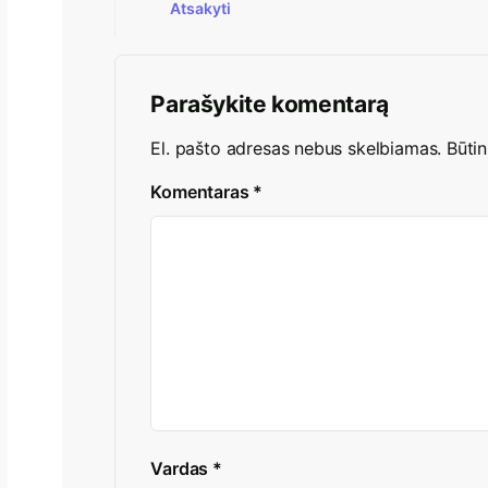
Atsakyti
Parašykite komentarą
El. pašto adresas nebus skelbiamas.
Būtin
Komentaras
*
Vardas
*