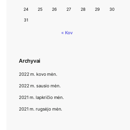
24
25
26
27
28
29
30
31
« Kov
Archyvai
2022 m. kovo mėn.
2022 m. sausio mėn.
2021 m. lapkričio mėn.
2021 m. rugsėjo mėn.