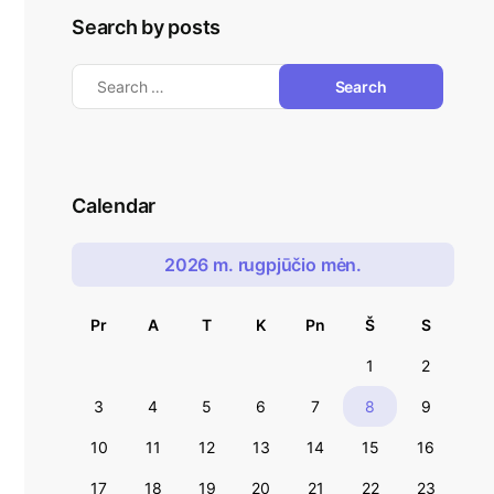
Search by posts
Calendar
2026 m. rugpjūčio mėn.
Pr
A
T
K
Pn
Š
S
1
2
3
4
5
6
7
8
9
10
11
12
13
14
15
16
17
18
19
20
21
22
23