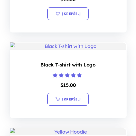
Į KREPŠELĮ
Black T-shirt with Logo
Įvertinimas:
$
15.00
5.00
iš 5
Į KREPŠELĮ