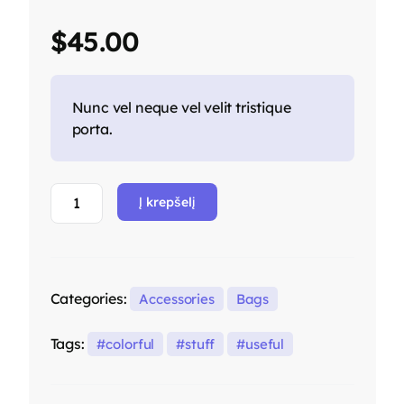
$
45.00
Nunc vel neque vel velit tristique
porta.
Į krepšelį
Categories:
Accessories
Bags
Tags:
colorful
stuff
useful