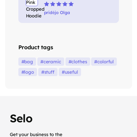
Įvertinimas:
5
pridėjo Olga
iš 5
Product tags
bag
ceramic
clothes
colorful
logo
stuff
useful
Selo
Get your business to the