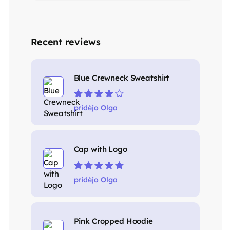
Recent reviews
Blue Crewneck Sweatshirt
Įvertinimas:
pridėjo Olga
4
iš 5
Cap with Logo
Įvertinimas:
5
pridėjo Olga
iš 5
Pink Cropped Hoodie